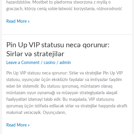
hazardzistów. Mostbet to platforma stworzona z myślą o
graczach, którzy cenią sobie łatwość korzystania, różnorodność
Read More »
Pin
Pin Up VIP statusu necə qorunur:
Up
Sirlər və stratejilər
VIP
Leave a Comment
/
casino
/
admin
statusu
necə
Pin Up VIP statusu necə qorunur: Sirlər və stratejilər Pin Up VIP
qorunur:
statusu, oyunçular üçün eksklüziv faydalar və imtiyazlar təqdim
Sirlər
edən bir sistemdir. Bu statusu qorumaq, müntəzəm olaraq
və
müntəzəm oyun oynamağı və müəyyən strategiyalarla əlaqəli
stratejilər
fəaliyyətləri izləməyi tələb edir. Bu məqalədə, VIP statusunu
qorumaq üçün istifadə ediləcək sirlər və stratejilər haqqında ətraflı
məlumat verəcəyik. Oyunçuların,
Read More »