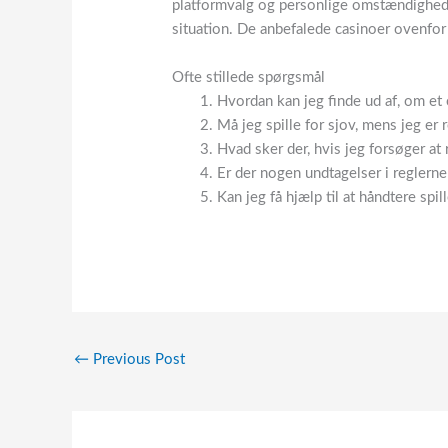
platformvalg og personlige omstændigheder.
situation. De anbefalede casinoer ovenfor 
Ofte stillede spørgsmål
Hvordan kan jeg finde ud af, om e
Må jeg spille for sjov, mens jeg er
Hvad sker der, hvis jeg forsøger at
Er der nogen undtagelser i regle
Kan jeg få hjælp til at håndtere spil
←
Previous Post