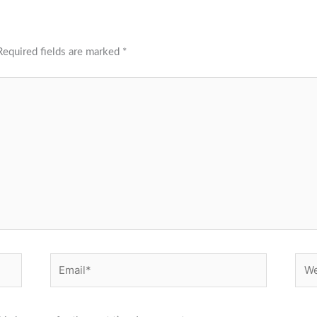
Required fields are marked
*
Email*
Webs