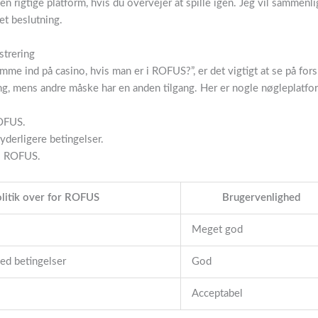
 den rigtige platform, hvis du overvejer at spille igen. Jeg vil sammen
et beslutning.
strering
me ind på casino, hvis man er i ROFUS?”, er det vigtigt at se på fo
g, mens andre måske har en anden tilgang. Her er nogle nøgleplatfor
ROFUS.
yderligere betingelser.
 i ROFUS.
litik over for ROFUS
Brugervenlighed
Meget god
ed betingelser
God
Acceptabel