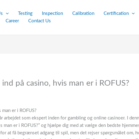
Us
Testing
Inspection
Calibration
Certification
Career
Contact Us
nd på casino, hvis man er i ROFUS?
s man er i ROFUS?
 år arbejdet som ekspert inden for gambling og online casinoer. I denn
is man er i ROFUS?” og hjælpe dig med at vælge den bedste hjemme
 for at få begrænset adgang til spil, men det rejser spørgsmålet om, 