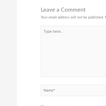
Leave a Comment
Your email address will not be published.
Type
here..
Name*