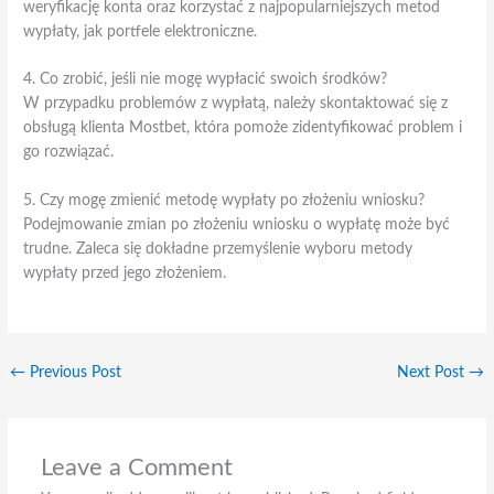
weryfikację konta oraz korzystać z najpopularniejszych metod
wypłaty, jak portfele elektroniczne.
4. Co zrobić, jeśli nie mogę wypłacić swoich środków?
W przypadku problemów z wypłatą, należy skontaktować się z
obsługą klienta Mostbet, która pomoże zidentyfikować problem i
go rozwiązać.
5. Czy mogę zmienić metodę wypłaty po złożeniu wniosku?
Podejmowanie zmian po złożeniu wniosku o wypłatę może być
trudne. Zaleca się dokładne przemyślenie wyboru metody
wypłaty przed jego złożeniem.
←
Previous Post
Next Post
→
Leave a Comment