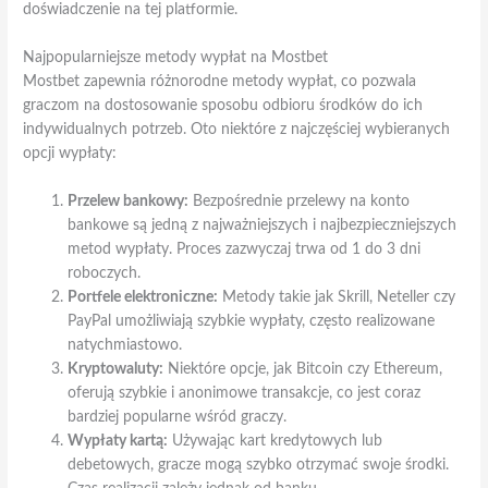
doświadczenie na tej platformie.
Najpopularniejsze metody wypłat na Mostbet
Mostbet zapewnia różnorodne metody wypłat, co pozwala
graczom na dostosowanie sposobu odbioru środków do ich
indywidualnych potrzeb. Oto niektóre z najczęściej wybieranych
opcji wypłaty:
Przelew bankowy:
Bezpośrednie przelewy na konto
bankowe są jedną z najważniejszych i najbezpieczniejszych
metod wypłaty. Proces zazwyczaj trwa od 1 do 3 dni
roboczych.
Portfele elektroniczne:
Metody takie jak Skrill, Neteller czy
PayPal umożliwiają szybkie wypłaty, często realizowane
natychmiastowo.
Kryptowaluty:
Niektóre opcje, jak Bitcoin czy Ethereum,
oferują szybkie i anonimowe transakcje, co jest coraz
bardziej popularne wśród graczy.
Wypłaty kartą:
Używając kart kredytowych lub
debetowych, gracze mogą szybko otrzymać swoje środki.