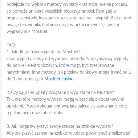
podejście do wyboru metody wypłaty oraz zrozumienie procesu,
co pomoże uniknąć wszelkich nieprzyjemności. Pamiętaj o
bezpieczeństwie, kosztach oraz czasie realizacji wypłat. Biorąc pod
uwagę te czynniki, będziesz mógł w pełni cieszyć się swoimi
wygranymi z Mostbet.
FAQ
1. Jak długo trwa wypłata na Mostbet?
Czas wypłaty zależy od wybranej metody. Najszybsze są wypłaty
do portfeli elektronicznych, które mogą być zrealizowane
natychmiast. Inne metody, jak przelew bankowy, mogą trwać od 1
do 3 dni roboczych
Mostbet casino
.
2. Czy są jakieś opłaty związane z wypłatami na Mostbet?
Tak, niektóre metody wypłaty mogą wiązać się z dodatkowymi
opłatami. Przed dokonaniem wypłaty zaleca się zapoznanie się z
regulaminem oraz tabelą opłat.
3. Jak mogę zwiększyć swoje szanse na szybkie wypłaty?
Aby zwiększyć szanse na szybkie wypłaty, powinieneś zrealizować