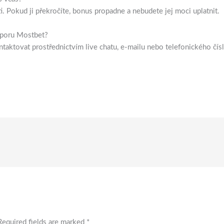
. Pokud ji překročíte, bonus propadne a nebudete jej moci uplatnit.
dporu Mostbet?
ktovat prostřednictvím live chatu, e-mailu nebo telefonického čísl
Required fields are marked
*