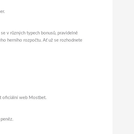
er.
t se v různých typech bonusů, pravidelně
vého herního rozpočtu. Ať už se rozhodnete
t oficiální web Mostbet.
 peněz.