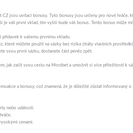
 CZ jsou uvítací bonusy. Tyto bonusy jsou určeny pro nové hráče, kte
šší je váš první vklad, tím vyšší bude váš bonus. Tento bonus může mí
ní přídavek k vašemu prvnímu vkladu.
, které můžete použít na sázky bez rizika ztráty vlastních prostředk
te svou první sázku, dostanete část peněz zpět.
 jak začít svou cestu na Mostbet a umožnit si více příležitostí k sá
omoakce a bonusy, což znamená, že je důležité zůstat informovaný o
rty nebo události.
hráče.
 vysokými cenami.