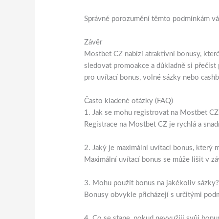
Správné porozumění těmto podmínkám vám 
Závěr
Mostbet CZ nabízí atraktivní bonusy, které
sledovat promoakce a důkladně si přečíst 
pro uvítací bonus, volné sázky nebo cas
Často kladené otázky (FAQ)
1. Jak se mohu registrovat na Mostbet CZ
Registrace na Mostbet CZ je rychlá a snadná
2. Jaký je maximální uvítací bonus, který 
Maximální uvítací bonus se může lišit v z
3. Mohu použít bonus na jakékoliv sázky
Bonusy obvykle přicházejí s určitými podm
4. Co se stane, pokud nevyužiji svůj bonu