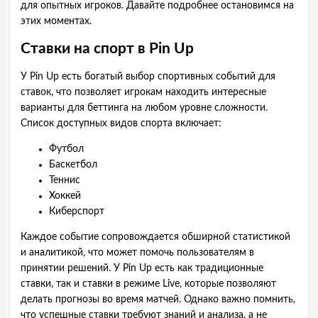
для опытных игроков. Давайте подробнее остановимся на
этих моментах.
Ставки на спорт в Pin Up
У Pin Up есть богатый выбор спортивных событий для
ставок, что позволяет игрокам находить интересные
варианты для беттинга на любом уровне сложности.
Список доступных видов спорта включает:
Футбол
Баскетбол
Теннис
Хоккей
Киберспорт
Каждое событие сопровождается обширной статистикой
и аналитикой, что может помочь пользователям в
принятии решений. У Pin Up есть как традиционные
ставки, так и ставки в режиме Live, которые позволяют
делать прогнозы во время матчей. Однако важно помнить,
что успешные ставки требуют знаний и анализа, а не