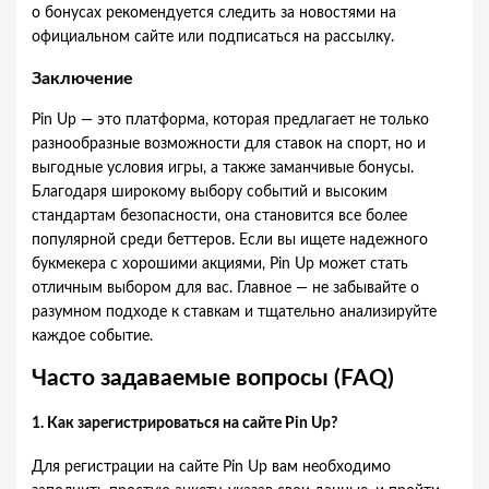
о бонусах рекомендуется следить за новостями на
официальном сайте или подписаться на рассылку.
Заключение
Pin Up — это платформа, которая предлагает не только
разнообразные возможности для ставок на спорт, но и
выгодные условия игры, а также заманчивые бонусы.
Благодаря широкому выбору событий и высоким
стандартам безопасности, она становится все более
популярной среди беттеров. Если вы ищете надежного
букмекера с хорошими акциями, Pin Up может стать
отличным выбором для вас. Главное — не забывайте о
разумном подходе к ставкам и тщательно анализируйте
каждое событие.
Часто задаваемые вопросы (FAQ)
1. Как зарегистрироваться на сайте Pin Up?
Для регистрации на сайте Pin Up вам необходимо