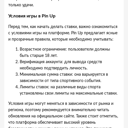
только удачи.
Условия игры в Pin Up
Перед тем, как начать делать ставки, важно ознакомиться
с условиями игры на платформе. Pin Up предлагает ясные
и прозрачные правила, которые необходимо учитывать:
Возрастное ограничение: пользователи должны
быть старше 18 лет.
Верификация аккаунта: для вывода средств
необходимо подтвердить личность.
Минимальная сумма ставки: она варьируется в
зависимости от типа спортивного события.
Лимиты ставок: на различные виды спорта
установлены свои лимиты на максимальные ставки.
Условия игры могут меняться в зависимости от рынка и
региона, поэтому рекомендуется внимательно читать
обновления на официальном сайте. Также стоит отметить,
что платформа обеспечивает высокий уровень