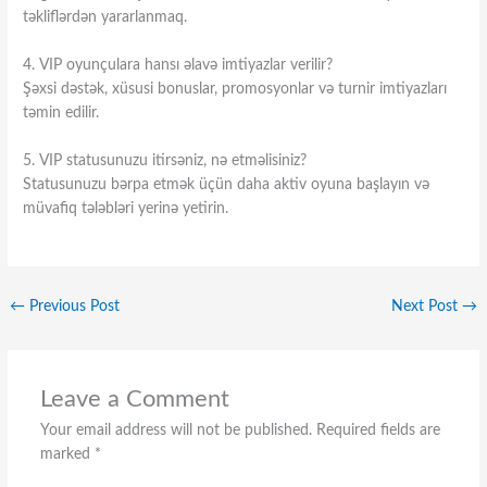
təkliflərdən yararlanmaq.
4. VIP oyunçulara hansı əlavə imtiyazlar verilir?
Şəxsi dəstək, xüsusi bonuslar, promosyonlar və turnir imtiyazları
təmin edilir.
5. VIP statusunuzu itirsəniz, nə etməlisiniz?
Statusunuzu bərpa etmək üçün daha aktiv oyuna başlayın və
müvafiq tələbləri yerinə yetirin.
←
Previous Post
Next Post
→
Leave a Comment
Your email address will not be published.
Required fields are
marked
*