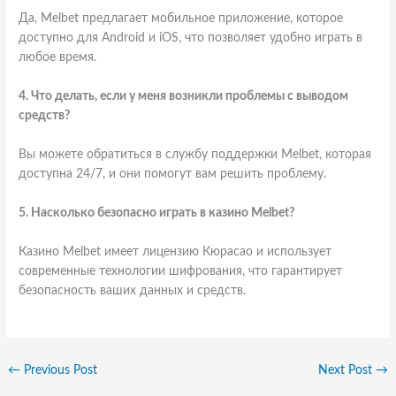
Да, Melbet предлагает мобильное приложение, которое
доступно для Android и iOS, что позволяет удобно играть в
любое время.
4. Что делать, если у меня возникли проблемы с выводом
средств?
Вы можете обратиться в службу поддержки Melbet, которая
доступна 24/7, и они помогут вам решить проблему.
5. Насколько безопасно играть в казино Melbet?
Казино Melbet имеет лицензию Кюрасао и использует
современные технологии шифрования, что гарантирует
безопасность ваших данных и средств.
←
Previous Post
Next Post
→