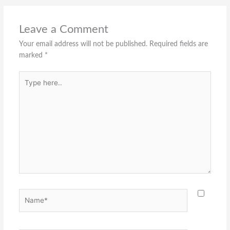
Leave a Comment
Your email address will not be published.
Required fields are
marked
*
Type
here..
Name*