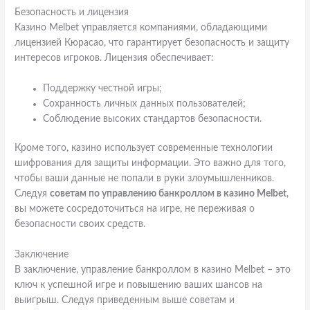
Безопасность и лицензия
Казино Melbet управляется компаниями, обладающими
лицензией Кюрасао, что гарантирует безопасность и защиту
интересов игроков. Лицензия обеспечивает:
Поддержку честной игры;
Сохранность личных данных пользователей;
Соблюдение высоких стандартов безопасности.
Кроме того, казино использует современные технологии
шифрования для защиты информации. Это важно для того,
чтобы ваши данные не попали в руки злоумышленников.
Следуя
советам по управлению банкроллом в казино Melbet
,
вы можете сосредоточиться на игре, не переживая о
безопасности своих средств.
Заключение
В заключение, управление банкроллом в казино Melbet – это
ключ к успешной игре и повышению ваших шансов на
выигрыш. Следуя приведенным выше советам и