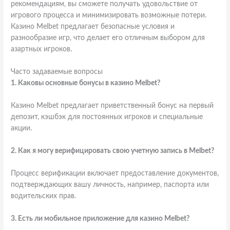
рекомендациям, вы сможете получать удовольствие от
игрового процесса и минимизировать возможные потери.
Казино Melbet предлагает безопасные условия и
разнообразие игр, что делает его отличным выбором для
азартных игроков.
Часто задаваемые вопросы
1. Каковы основные бонусы в казино Melbet?
Казино Melbet предлагает приветственный бонус на первый
депозит, кэшбэк для постоянных игроков и специальные
акции.
2. Как я могу верифицировать свою учетную запись в Melbet?
Процесс верификации включает предоставление документов,
подтверждающих вашу личность, например, паспорта или
водительских прав.
3. Есть ли мобильное приложение для казино Melbet?