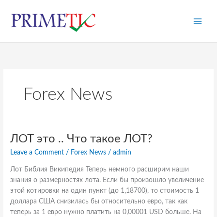
Skip
to
content
Forex News
ЛОТ
ЛОТ это .. Что такое ЛОТ?
это
Leave a Comment
/
Forex News
/
admin
..
Что
Лот Библия Википедия Теперь немного расширим наши
такое
знания о размерностях лота. Если бы произошло увеличение
ЛОТ?
этой котировки на один пункт (до 1,18700), то стоимость 1
доллара США снизилась бы относительно евро, так как
теперь за 1 евро нужно платить на 0,00001 USD больше. На